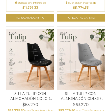
6
cuotas sin interés de
6
cuotas sin interés de
$11.774,33
$11.774,33
SILLA TULIP CON
SILLA TULIP CON
ALMOHADÓN COLOR
ALMOHADÓN COLOR
NEGRO
GRIS
$63.270
$63.270
$53.779,50
con
Transferencia o
$53.779,50
con
Transferencia o