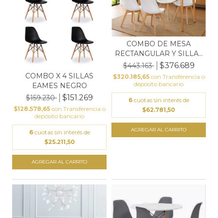
COMBO DE MESA
RECTANGULAR Y SILLAS
TULIP
$376.689
$443.163
COMBO X 4 SILLAS
$320.185,65
con
Transferencia o
depósito bancario
EAMES NEGRO
$151.269
$159.230
6
cuotas sin interés de
$128.578,65
con
Transferencia o
$62.781,50
depósito bancario
6
cuotas sin interés de
$25.211,50