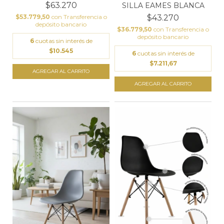
BLANCO
$63.270
SILLA EAMES BLANCA
$53.779,50
con
Transferencia o
$43.270
depósito bancario
$36.779,50
con
Transferencia o
depósito bancario
6
cuotas sin interés de
$10.545
6
cuotas sin interés de
$7.211,67