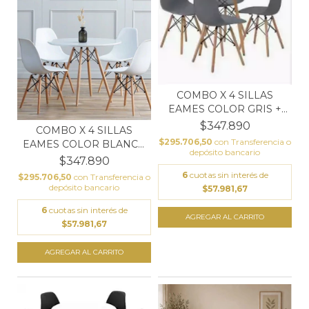
COMBO X 4 SILLAS
EAMES COLOR GRIS +
MESA...
$347.890
COMBO X 4 SILLAS
$295.706,50
con
Transferencia o
EAMES COLOR BLANCO
depósito bancario
+ ME...
$347.890
6
cuotas sin interés de
$295.706,50
con
Transferencia o
depósito bancario
$57.981,67
6
cuotas sin interés de
$57.981,67