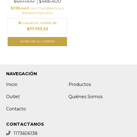
$466.400
$530.000
$396.440
con
Transferencia o
depósito bancario
6
cuotas sin interés de
$77.733,33
NAVEGACIÓN
Inicio
Productos
Outlet
Quiénes Somos
Contacto
CONTACTANOS
1173606138