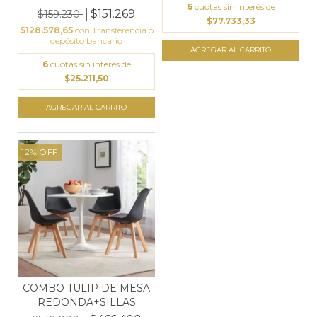
6
cuotas sin interés de
$151.269
$159.230
$77.733,33
$128.578,65
con
Transferencia o
depósito bancario
6
cuotas sin interés de
$25.211,50
12
%
OFF
COMBO TULIP DE MESA
REDONDA+SILLAS