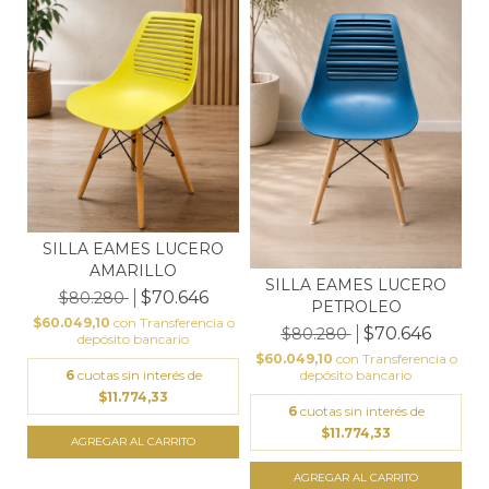
SILLA EAMES LUCERO
AMARILLO
SILLA EAMES LUCERO
$70.646
$80.280
PETROLEO
$60.049,10
con
Transferencia o
$70.646
$80.280
depósito bancario
$60.049,10
con
Transferencia o
depósito bancario
6
cuotas sin interés de
$11.774,33
6
cuotas sin interés de
$11.774,33