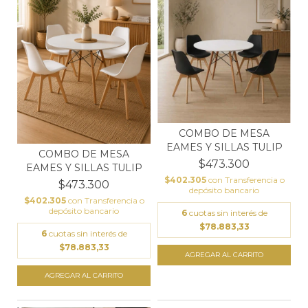
COMBO DE MESA
EAMES Y SILLAS TULIP
COMBO DE MESA
$473.300
EAMES Y SILLAS TULIP
$402.305
con
Transferencia o
$473.300
depósito bancario
$402.305
con
Transferencia o
depósito bancario
6
cuotas sin interés de
$78.883,33
6
cuotas sin interés de
$78.883,33