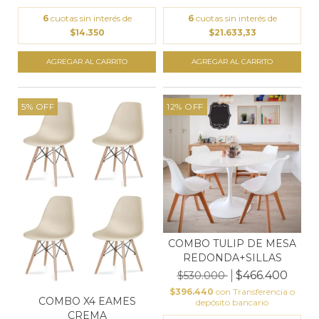
6
cuotas sin interés de
6
cuotas sin interés de
$14.350
$21.633,33
5
%
OFF
12
%
OFF
COMBO TULIP DE MESA
REDONDA+SILLAS
$466.400
$530.000
$396.440
con
Transferencia o
COMBO X4 EAMES
depósito bancario
CREMA