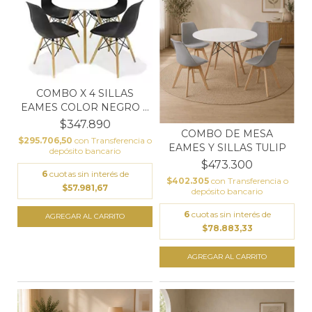
COMBO X 4 SILLAS
EAMES COLOR NEGRO +
MES...
$347.890
COMBO DE MESA
$295.706,50
con
Transferencia o
EAMES Y SILLAS TULIP
depósito bancario
$473.300
6
cuotas sin interés de
$402.305
con
Transferencia o
$57.981,67
depósito bancario
6
cuotas sin interés de
$78.883,33