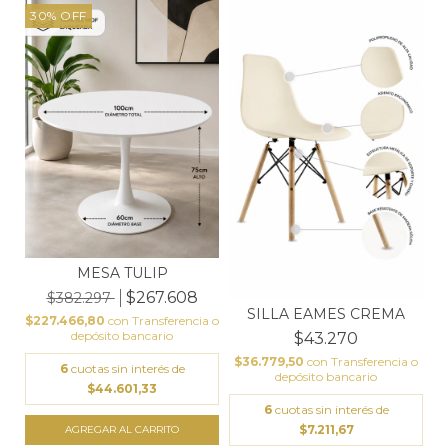
30
%
OFF
MESA TULIP
$267.608
$382.297
SILLA EAMES CREMA
$227.466,80
con
Transferencia o
depósito bancario
$43.270
$36.779,50
con
Transferencia o
6
cuotas sin interés de
depósito bancario
$44.601,33
6
cuotas sin interés de
$7.211,67