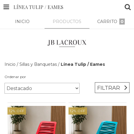
LÍNEA TULIP / EAMES
INICIO
PRODUCTOS
CARRITO
0
Inicio
/
Sillas y Banquetas
/
Línea Tulip / Eames
Ordenar por
FILTRAR
12
%
OFF
12
%
OFF