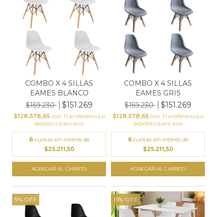
COMBO X 4 SILLAS
COMBO X 4 SILLAS
EAMES BLANCO
EAMES GRIS
$151.269
$151.269
$159.230
$159.230
$128.578,65
con
Transferencia o
$128.578,65
con
Transferencia o
depósito bancario
depósito bancario
6
cuotas sin interés de
6
cuotas sin interés de
$25.211,50
$25.211,50
5
%
OFF
15
%
OFF