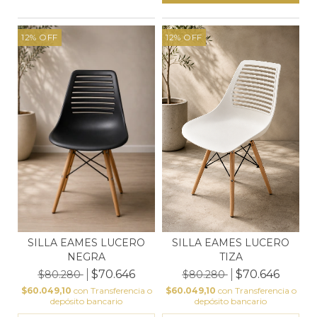
12
%
OFF
12
%
OFF
SILLA EAMES LUCERO
SILLA EAMES LUCERO
NEGRA
TIZA
$70.646
$70.646
$80.280
$80.280
$60.049,10
con
Transferencia o
$60.049,10
con
Transferencia o
depósito bancario
depósito bancario