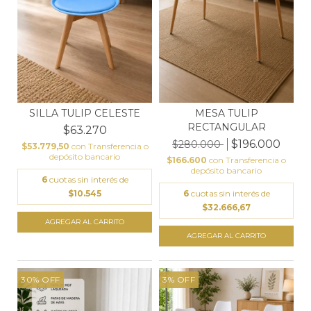
SILLA TULIP CELESTE
MESA TULIP
RECTANGULAR
$63.270
$196.000
$280.000
$53.779,50
con
Transferencia o
depósito bancario
$166.600
con
Transferencia o
depósito bancario
6
cuotas sin interés de
$10.545
6
cuotas sin interés de
$32.666,67
30
%
OFF
3
%
OFF