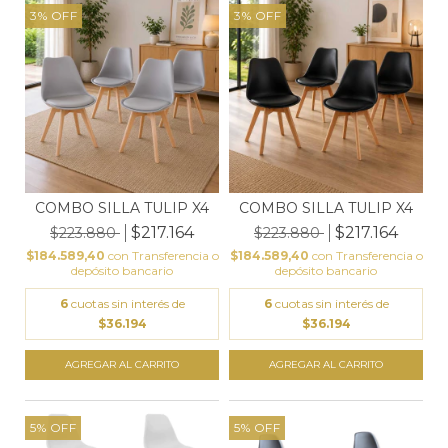
3
%
OFF
3
%
OFF
COMBO SILLA TULIP X4
COMBO SILLA TULIP X4
$217.164
$217.164
$223.880
$223.880
$184.589,40
con
Transferencia o
$184.589,40
con
Transferencia o
depósito bancario
depósito bancario
6
cuotas sin interés de
6
cuotas sin interés de
$36.194
$36.194
5
%
OFF
5
%
OFF