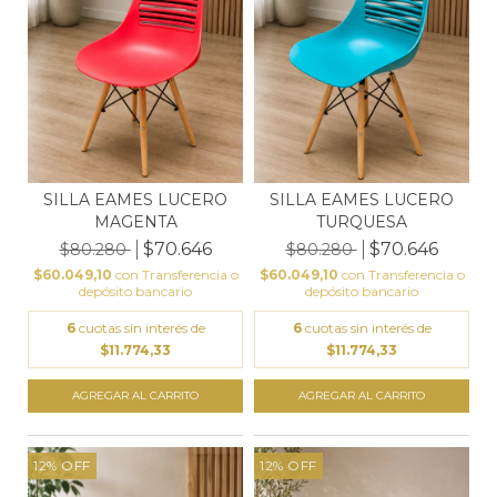
SILLA EAMES LUCERO
SILLA EAMES LUCERO
MAGENTA
TURQUESA
$70.646
$70.646
$80.280
$80.280
$60.049,10
con
Transferencia o
$60.049,10
con
Transferencia o
depósito bancario
depósito bancario
6
cuotas sin interés de
6
cuotas sin interés de
$11.774,33
$11.774,33
12
%
OFF
12
%
OFF