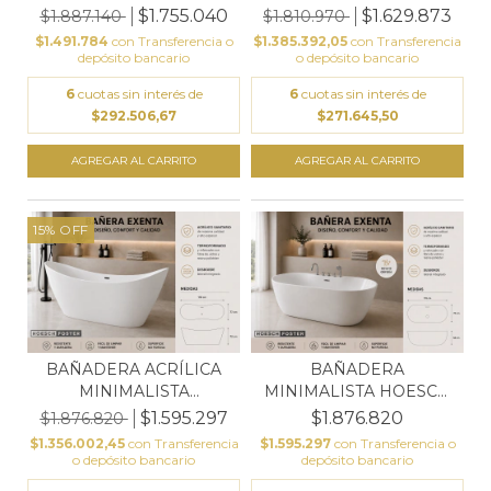
170X75X58...
FOSTER 170X7...
$1.755.040
$1.629.873
$1.887.140
$1.810.970
$1.491.784
con
Transferencia o
$1.385.392,05
con
Transferencia
depósito bancario
o depósito bancario
6
cuotas sin interés de
6
cuotas sin interés de
$292.506,67
$271.645,50
15
%
OFF
BAÑADERA ACRÍLICA
BAÑADERA
MINIMALISTA
MINIMALISTA HOESCH
170X78X68...
FOSTER CON G...
$1.595.297
$1.876.820
$1.876.820
$1.356.002,45
con
Transferencia
$1.595.297
con
Transferencia o
o depósito bancario
depósito bancario