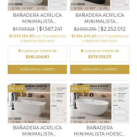
BAÑADERA ACRÍLICA
BAÑADERA ACRÍLICA
MINIMALISTA
MINIMALISTA
170X75X58...
170X75X58...
$1.567.241
$2.252.012
$1.703.523
$2.502.236
$1.332.154,85
con
Transferencia
$1.914.210,20
con
Transferencia
o depósito bancario
o depósito bancario
6
cuotas sin interés de
6
cuotas sin interés de
$261.206,83
$375.335,33
7
%
OFF
10
%
OFF
BAÑADERA ACRÍLICA
BAÑADERA
MINIMALISTA
MINIMALISTA HOESCH