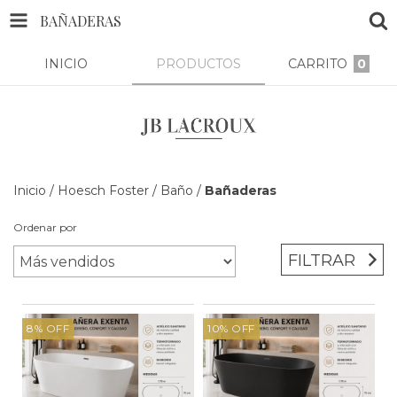
BAÑADERAS
INICIO
PRODUCTOS
CARRITO
0
Inicio
/
Hoesch Foster
/
Baño
/
Bañaderas
Ordenar por
FILTRAR
8
%
OFF
10
%
OFF