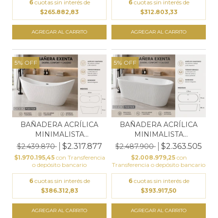
6
cuotas sin interés de
6
cuotas sin interés de
$265.882,83
$312.803,33
5
%
OFF
5
%
OFF
BAÑADERA ACRÍLICA
BAÑADERA ACRÍLICA
MINIMALISTA
MINIMALISTA
170X77X72...
170X75X58...
$2.317.877
$2.363.505
$2.439.870
$2.487.900
$1.970.195,45
con
Transferencia
$2.008.979,25
con
o depósito bancario
Transferencia o depósito bancario
6
cuotas sin interés de
6
cuotas sin interés de
$386.312,83
$393.917,50