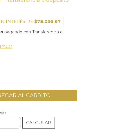
n
Transferencia o depósito
IN INTERÉS DE
$78.056,67
to
pagando con Transferencia o
 PAGO
CAMBIAR CP
P:
vío
CALCULAR