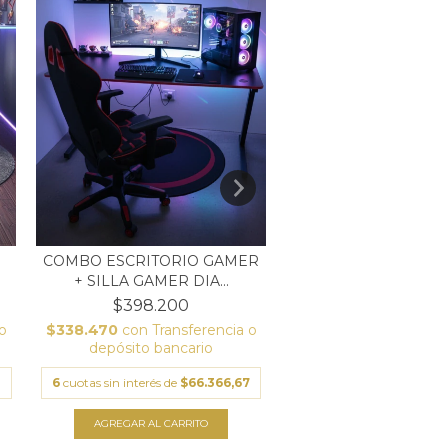
COMBO ESCRITORIO GAMER
SILLA GAMER DI
+ SILLA GAMER DIA...
RACER PRO NE
$398.200
$312.900
o
$338.470
con
Transferencia o
$265.965
con
Transf
depósito bancario
depósito banca
3
6
cuotas sin interés de
$66.366,67
6
cuotas sin interés de