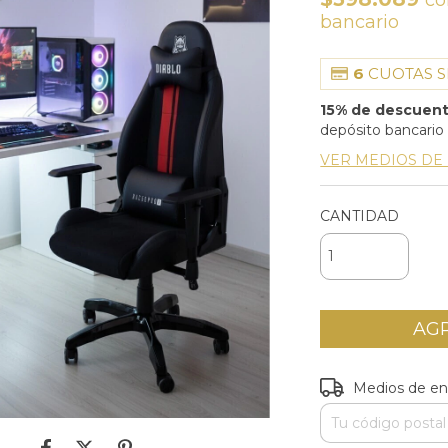
co
bancario
6
CUOTAS S
15% de descuen
depósito bancario
VER MEDIOS DE
CANTIDAD
Entregas para el C
Medios de en