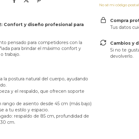
No sé mi código posta
Compra pro
Confort y diseño profesional para
Tus datos cu
nto pensado para competidores con la
Cambios y d
eñada para brindar el máximo confort y
Si no te gust
o trabajo.
devolverlo.
la postura natural del cuerpo, ayudando
do.
beza y el respaldo, que ofrecen soporte
un rango de asiento desde 45 cm (más bajo)
 a tu estilo y espacio.
ngado: respaldo de 85 cm, profundidad de
 130 cm.