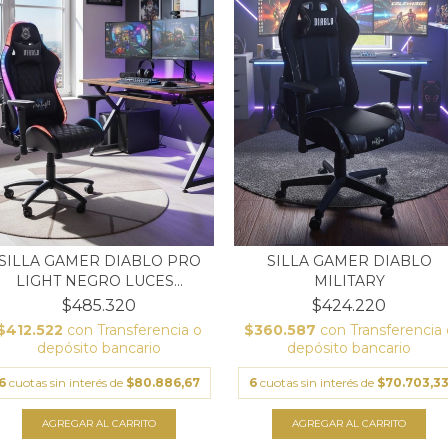
SILLA GAMER DIABLO PRO
SILLA GAMER DIABLO
LIGHT NEGRO LUCES...
MILITARY
$485.320
$424.220
$412.522
con
Transferencia o
$360.587
con
Transferencia 
depósito bancario
depósito bancario
6
cuotas sin interés de
$80.886,67
6
cuotas sin interés de
$70.703,3