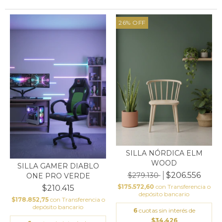
26
%
OFF
SILLA NÓRDICA ELM
WOOD
SILLA GAMER DIABLO
$206.556
$279.130
ONE PRO VERDE
$175.572,60
con
Transferencia o
$210.415
depósito bancario
$178.852,75
con
Transferencia o
depósito bancario
6
cuotas sin interés de
$34.426