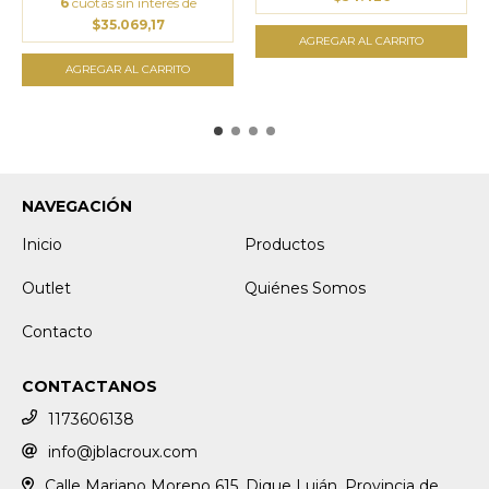
6
cuotas sin interés de
$35.069,17
NAVEGACIÓN
Inicio
Productos
Outlet
Quiénes Somos
Contacto
CONTACTANOS
1173606138
info@jblacroux.com
Calle Mariano Moreno 615, Dique Luján, Provincia de